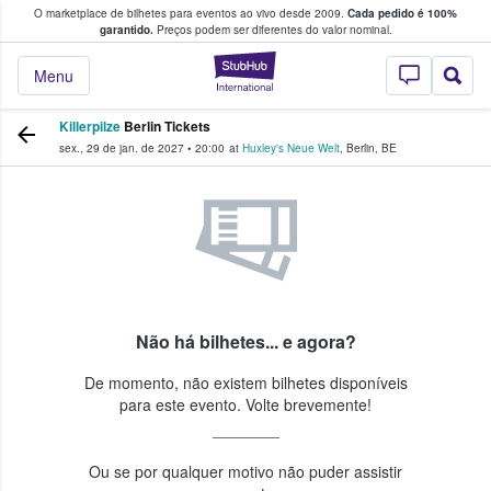
O marketplace de bilhetes para eventos ao vivo desde 2009.
Cada pedido é 100%
 os fãs compram e vendem bilhetes
garantido.
Preços podem ser diferentes do valor nominal.
StubHub – onde o
Menu
Killerpilze
Berlin Tickets
sex., 29 de jan. de 2027
•
20:00
at
Huxley's Neue Welt
,
Berlin
,
BE
Não há bilhetes... e agora?
De momento, não existem bilhetes disponíveis
para este evento. Volte brevemente!
Ou se por qualquer motivo não puder assistir