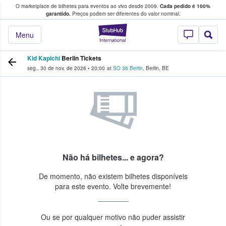
O marketplace de bilhetes para eventos ao vivo desde 2009.
Cada pedido é 100%
 os fãs compram e vendem bilhetes
garantido.
Preços podem ser diferentes do valor nominal.
StubHub – onde o
Menu
Kid Kapichi
Berlin Tickets
seg., 30 de nov. de 2026
•
20:00
at
SO 36 Berlin
,
Berlin
,
BE
Não há bilhetes... e agora?
De momento, não existem bilhetes disponíveis
para este evento. Volte brevemente!
Ou se por qualquer motivo não puder assistir