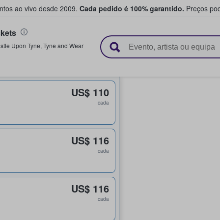
entos ao vivo desde 2009.
Cada pedido é 100% garantido.
Preços pod
kets
e vendem bilhetes
stle Upon Tyne
,
Tyne and Wear
US$ 110
cada
US$ 116
cada
US$ 116
cada