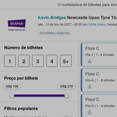
O marketplace de bilhetes para ev
Kevin Bridges
Newcastle Upon Tyne Tic
StubHub – onde os fãs compram 
sáb., 13 de fev. de 2027
•
20:00
em
Utilita Arena
,
Newca
52 bilhetes restantes
Número de bilhetes
Floor C
Fila
J
1 - 4 bilhetes
1
2
3
4
5+
Floor C
Preço por bilhete
Fila
H
1 - 8 bilhetes
US$ 109
US$ 270
Floor C
Fila
H
1 - 4 bilhetes
Filtros populares