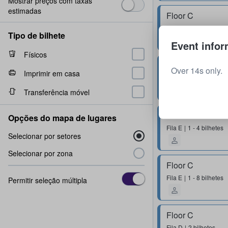
Mostrar preços com taxas
estimadas
Floor C
Fila
F
1 - 8 bilhetes
Tipo de bilhete
Event infor
Físicos
Floor C
Over 14s only.
Imprimir em casa
Fila
F
1 - 4 bilhetes
Transferência móvel
Floor C
Opções do mapa de lugares
Fila
E
1 - 4 bilhetes
Selecionar por setores
Selecionar por zona
Floor C
Fila
E
1 - 8 bilhetes
Permitir seleção múltipla
Floor C
Fila
D
2 bilhetes