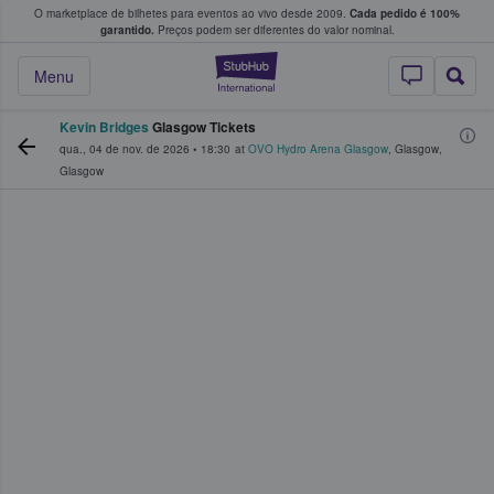
O marketplace de bilhetes para eventos ao vivo desde 2009.
Cada pedido é 100%
 os fãs compram e vendem bilhetes
garantido.
Preços podem ser diferentes do valor nominal.
StubHub – onde o
Menu
Kevin Bridges
Glasgow Tickets
qua., 04 de nov. de 2026
•
18:30
at
OVO Hydro Arena Glasgow
,
Glasgow
,
Glasgow