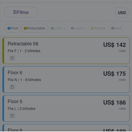
Filtros
USD
Floor
Retractable
Level 2
Level 3
Terrace
Nest
Retractable 58
US$ 142
Fila
F
1 - 2 bilhetes
cada
Floor 6
US$ 175
Fila
N
1 - 8 bilhetes
cada
Floor 5
US$ 186
Fila
L
2 bilhetes
cada
Floor 6
US$ 189