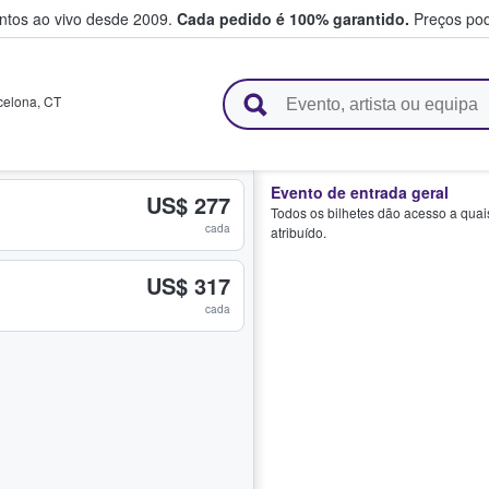
entos ao vivo desde 2009.
Cada pedido é 100% garantido.
Preços pod
e vendem bilhetes
celona
,
CT
Evento de entrada geral
US$ 277
Todos os bilhetes dão acesso a quai
cada
atribuído.
US$ 317
cada