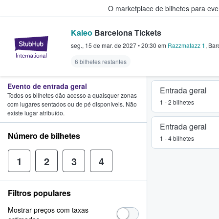
O marketplace de bilhetes para ev
Kaleo
Barcelona Tickets
StubHub – onde os fãs compram 
seg., 15 de mar. de 2027
•
20:30
em
Razzmatazz 1
,
Bar
6 bilhetes restantes
Evento de entrada geral
Entrada geral
Todos os bilhetes dão acesso a quaisquer zonas
1 - 2 bilhetes
com lugares sentados ou de pé disponíveis. Não
existe lugar atribuído.
Entrada geral
Número de bilhetes
1 - 4 bilhetes
1
2
3
4
Filtros populares
Mostrar preços com taxas