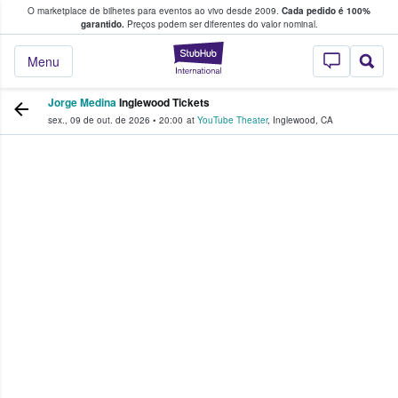
O marketplace de bilhetes para eventos ao vivo desde 2009.
Cada pedido é 100%
 os fãs compram e vendem bilhetes
garantido.
Preços podem ser diferentes do valor nominal.
StubHub – onde o
Menu
Jorge Medina
Inglewood Tickets
sex., 09 de out. de 2026
•
20:00
at
YouTube Theater
,
Inglewood
,
CA