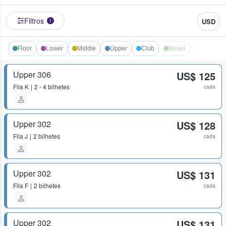
Filtros
USD
1
Floor
Lower
Middle
Upper
Club
Boxes
Upper 306
US$ 125
Fila
K
2 - 4 bilhetes
cada
Upper 302
US$ 128
Fila
J
2 bilhetes
cada
Upper 302
US$ 131
Fila
F
2 bilhetes
cada
Upper 302
US$ 131