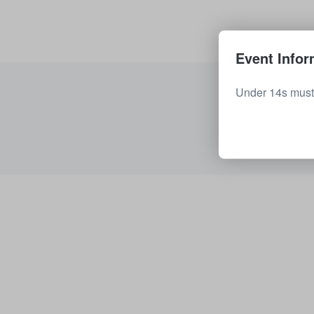
Event Infor
Under 14s must