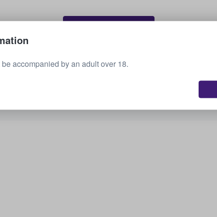
Venda os seus bilhetes
mation
 be accompanied by an adult over 18.
Ver todos os próximos eventos
Interessado noutras opções? Veja o que temos
disponível.