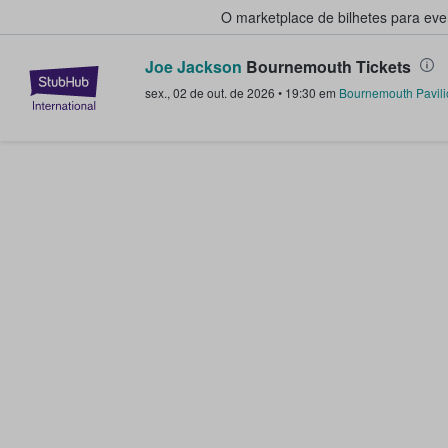
O marketplace de bilhetes para ev
Joe Jackson
Bournemouth Tickets
StubHub – onde os fãs compram 
sex., 02 de out. de 2026
•
19:30
em
Bournemouth Pavili