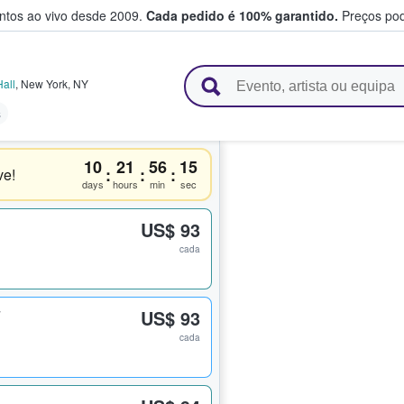
entos ao vivo desde 2009.
Cada pedido é 100% garantido.
Preços pod
e vendem bilhetes
Hall
,
New York
,
NY
s
10
21
56
14
:
:
:
ve!
days
hours
min
sec
US$ 93
cada
7
US$ 93
cada