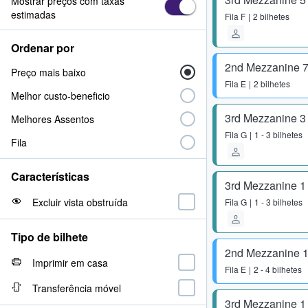
Mostrar preços com taxas
estimadas
Fila
F
2 bilhetes
Ordenar por
2nd Mezzanine 
Preço mais baixo
Fila
E
2 bilhetes
Melhor custo-beneficio
3rd Mezzanine 3
Melhores Assentos
Fila
G
1 - 3 bilhetes
Fila
Características
3rd Mezzanine 1
Excluir vista obstruída
Fila
G
1 - 3 bilhetes
Tipo de bilhete
2nd Mezzanine 
Imprimir em casa
Fila
E
2 - 4 bilhetes
Transferência móvel
3rd Mezzanine 1