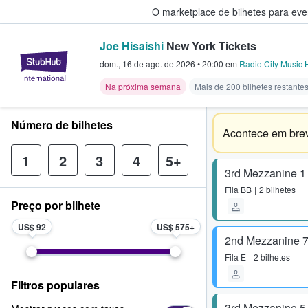
O marketplace de bilhetes para ev
Joe Hisaishi
New York Tickets
StubHub – onde os fãs compram 
dom., 16 de ago. de 2026
•
20:00
em
Radio City Music 
Na próxima semana
Mais de 200 bilhetes restante
Número de bilhetes
Acontece em bre
1
2
3
4
5+
3rd Mezzanine 1
Fila
BB
2 bilhetes
Preço por bilhete
US$ 92
US$ 575
2nd Mezzanine 
Fila
E
2 bilhetes
Filtros populares
3rd Mezzanine 5