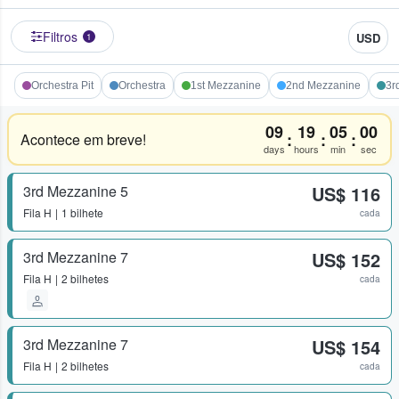
Filtros
USD
1
Orchestra Pit
Orchestra
1st Mezzanine
2nd Mezzanine
3r
09
19
05
00
:
:
:
Acontece em breve!
days
hours
min
sec
3rd Mezzanine 5
US$ 116
Fila
H
1 bilhete
cada
3rd Mezzanine 7
US$ 152
Fila
H
2 bilhetes
cada
3rd Mezzanine 7
US$ 154
Fila
H
2 bilhetes
cada