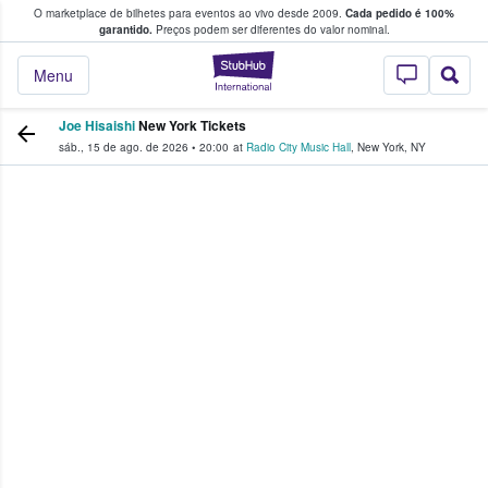
O marketplace de bilhetes para eventos ao vivo desde 2009.
Cada pedido é 100%
 os fãs compram e vendem bilhetes
garantido.
Preços podem ser diferentes do valor nominal.
StubHub – onde o
Menu
Joe Hisaishi
New York Tickets
sáb., 15 de ago. de 2026
•
20:00
at
Radio City Music Hall
,
New York
,
NY