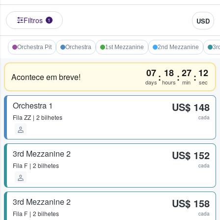
Filtros
USD
1
Orchestra Pit
Orchestra
1st Mezzanine
2nd Mezzanine
3r
07
18
27
12
:
:
:
Acontece em breve!
days
hours
min
sec
Orchestra 1
US$ 148
Fila
ZZ
2 bilhetes
cada
3rd Mezzanine 2
US$ 152
Fila
F
2 bilhetes
cada
3rd Mezzanine 2
US$ 158
Fila
F
2 bilhetes
cada