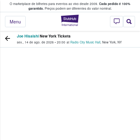
O marketplace de bilhetes para eventos ao vivo desde 2009.
Cada pedido é 100%
 os fãs compram e vendem bilhetes
garantido.
Preços podem ser diferentes do valor nominal.
StubHub – onde o
Menu
Joe Hisaishi
New York Tickets
sex., 14 de ago. de 2026
•
20:00
at
Radio City Music Hall
,
New York
,
NY