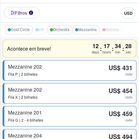
Filtros
USD
1
Gold Circle
VIP
Orchestra
Mezzanine
Balcony
12
17
34
28
:
:
:
Acontece em breve!
days
hours
min
sec
Mezzanine 202
US$ 431
Fila
P
2 bilhetes
cada
Mezzanine 202
US$ 454
Fila
X
2 bilhetes
cada
Mezzanine 201
US$ 459
Fila
G
2 - 4 bilhetes
cada
Mezzanine 204
US$ 494