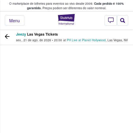
O marketplace de bilhetes para eventos ao vivo desde 2009.
Cada pedido é 100%
 os fãs compram e vendem bilhetes
garantido.
Preços podem ser diferentes do valor nominal.
StubHub – onde o
Menu
Jeezy
Las Vegas Tickets
sex., 21 de ago. de 2026
•
20:00
at
PH Live at Planet Hollywood
,
Las Vegas
,
NV