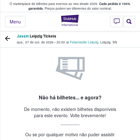
O marketplace de bilhetes para eventos ao vivo desde 2009.
Cada pedido é 100%
 os fãs compram e vendem bilhetes
garantido.
Preços podem ser diferentes do valor nominal.
StubHub – onde o
Menu
Jassin
Leipzig Tickets
qua., 07 de out. de 2026
•
20:00
at
Felsenkeller Leipzig
,
Leipzig
,
SN
Não há bilhetes... e agora?
De momento, não existem bilhetes disponíveis
para este evento. Volte brevemente!
Ou se por qualquer motivo não puder assistir