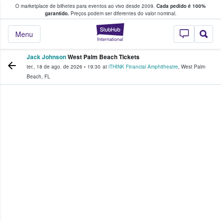
O marketplace de bilhetes para eventos ao vivo desde 2009.
Cada pedido é 100%
 os fãs compram e vendem bilhetes
garantido.
Preços podem ser diferentes do valor nominal.
StubHub – onde o
Menu
Jack Johnson
West Palm Beach Tickets
ter., 18 de ago. de 2026
•
19:30
at
iTHINK Financial Amphitheatre
,
West Palm
Beach
,
FL