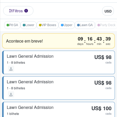
Filtros
USD
1
Pit GA
Lower
VIP Boxes
Upper
Lawn GA
Party Deck
09
16
43
39
:
:
:
Acontece em breve!
days
hours
min
sec
Lawn General Admission
US$ 98
1 - 8 bilhetes
cada
Lawn General Admission
US$ 98
1 - 8 bilhetes
cada
Lawn General Admission
US$ 100
1 bilhete
cada