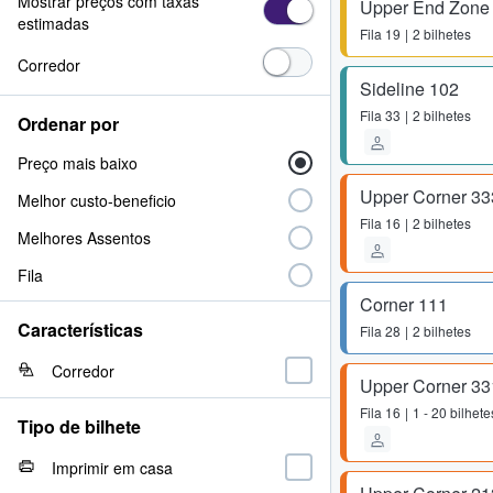
Mostrar preços com taxas
Upper End Zone
estimadas
Fila
19
2 bilhetes
Corredor
Sideline 102
Fila
33
2 bilhetes
Ordenar por
Preço mais baixo
Upper Corner 33
Melhor custo-beneficio
Fila
16
2 bilhetes
Melhores Assentos
Fila
Corner 111
Características
Fila
28
2 bilhetes
Corredor
Upper Corner 33
Fila
16
1 - 20 bilhete
Tipo de bilhete
Imprimir em casa