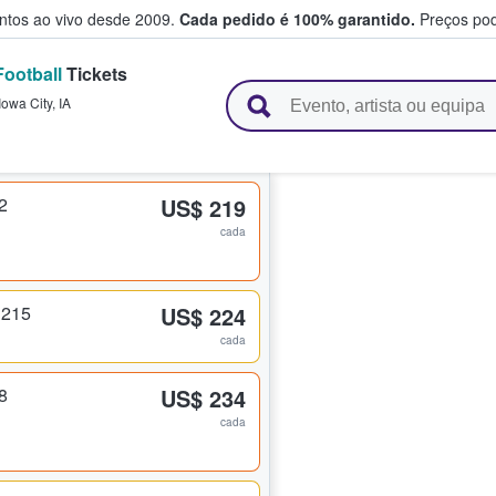
entos ao vivo desde 2009.
Cada pedido é 100% garantido.
Preços pod
ootball
Tickets
e vendem bilhetes
Iowa City
,
IA
2
US$ 219
cada
 215
US$ 224
cada
8
US$ 234
cada