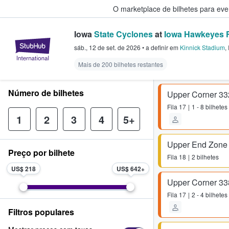
O marketplace de bilhetes para ev
Iowa
State Cyclones
at
Iowa Hawkeyes F
StubHub – onde os fãs compram 
sáb., 12 de set. de 2026
•
a definir
em
Kinnick Stadium
,
Mais de 200 bilhetes restantes
Número de bilhetes
Upper Corner 33
Fila
17
1 - 8 bilhetes
1
2
3
4
5+
Upper End Zone
Preço por bilhete
Fila
18
2 bilhetes
US$ 218
US$ 642
Upper Corner 33
Fila
17
2 - 4 bilhetes
Filtros populares