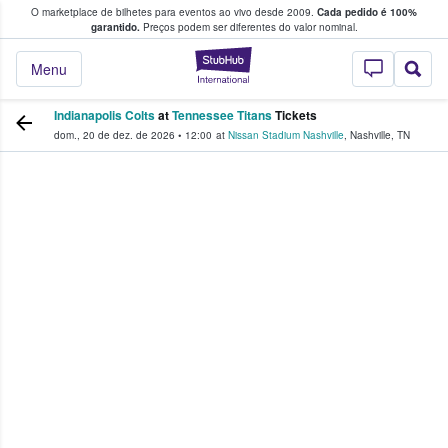
O marketplace de bilhetes para eventos ao vivo desde 2009.
Cada pedido é 100%
 os fãs compram e vendem bilhetes
garantido.
Preços podem ser diferentes do valor nominal.
StubHub – onde o
Menu
Indianapolis Colts
at
Tennessee Titans
Tickets
dom., 20 de dez. de 2026
•
12:00
at
Nissan Stadium Nashville
,
Nashville
,
TN