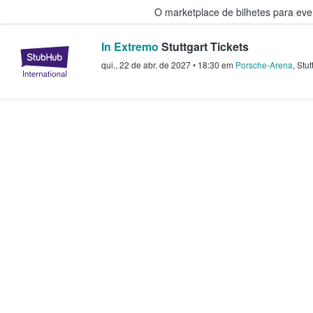
O marketplace de bilhetes para ev
In Extremo
Stuttgart Tickets
StubHub – onde os fãs compram 
qui., 22 de abr. de 2027
•
18:30
em
Porsche-Arena
,
Stut