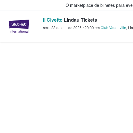
O marketplace de bilhetes para ev
Il Civetto
Lindau Tickets
StubHub – onde os fãs compram 
sex., 23 de out. de 2026
•
20:00
em
Club Vaudeville
,
Li