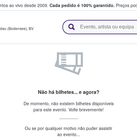
entos ao vivo desde 2009.
Cada pedido é 100% garantido.
Preços pod
e vendem bilhetes
ndau (Bodensee)
,
BV
Não há bilhetes... e agora?
De momento, não existem bilhetes disponíveis
para este evento. Volte brevemente!
Ou se por qualquer motivo não puder assistir
ao evento...