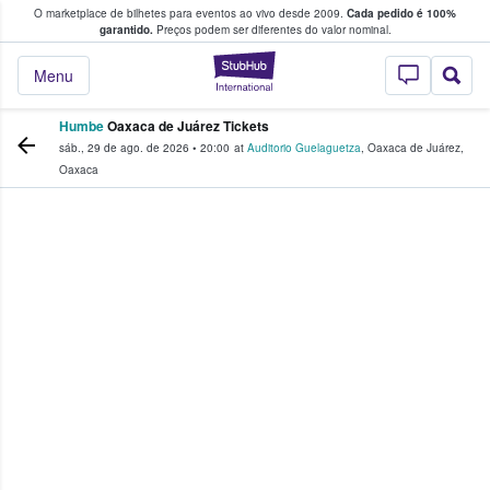
O marketplace de bilhetes para eventos ao vivo desde 2009.
Cada pedido é 100%
 os fãs compram e vendem bilhetes
garantido.
Preços podem ser diferentes do valor nominal.
StubHub – onde o
Menu
Humbe
Oaxaca de Juárez Tickets
sáb., 29 de ago. de 2026
•
20:00
at
Auditorio Guelaguetza
,
Oaxaca de Juárez
,
Oaxaca