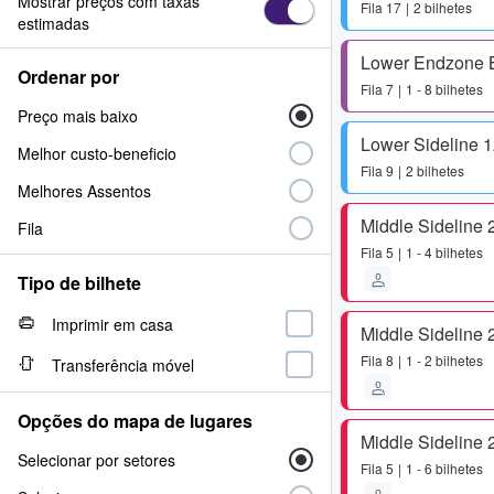
Mostrar preços com taxas
Fila
17
2 bilhetes
estimadas
Lower Endzone 
Ordenar por
Fila
7
1 - 8 bilhetes
Preço mais baixo
Lower Sideline 
Melhor custo-beneficio
Fila
9
2 bilhetes
Melhores Assentos
Middle Sideline 
Fila
Fila
5
1 - 4 bilhetes
Tipo de bilhete
Imprimir em casa
Middle Sideline 
Fila
8
1 - 2 bilhetes
Transferência móvel
Opções do mapa de lugares
Middle Sideline 
Selecionar por setores
Fila
5
1 - 6 bilhetes