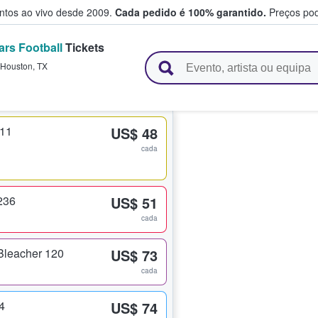
entos ao vivo desde 2009.
Cada pedido é 100% garantido.
Preços pod
rs Football
Tickets
e vendem bilhetes
Houston
,
TX
311
US$ 48
cada
236
US$ 51
cada
Bleacher 120
US$ 73
cada
4
US$ 74