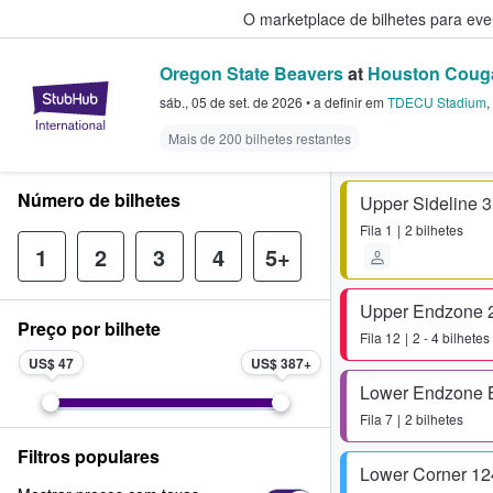
O marketplace de bilhetes para ev
Oregon State Beavers
at
Houston Couga
StubHub – onde os fãs compram 
sáb., 05 de set. de 2026
•
a definir
em
TDECU Stadium
,
Mais de 200 bilhetes restantes
Número de bilhetes
Upper Sideline 
Fila
1
2 bilhetes
1
2
3
4
5+
Upper Endzone 
Preço por bilhete
Fila
12
2 - 4 bilhetes
US$ 47
US$ 387
Lower Endzone 
Fila
7
2 bilhetes
Filtros populares
Lower Corner 12