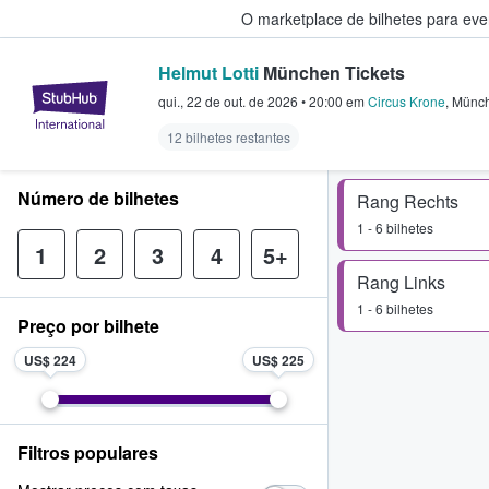
O marketplace de bilhetes para ev
Helmut Lotti
München Tickets
StubHub – onde os fãs compram 
qui., 22 de out. de 2026
•
20:00
em
Circus Krone
,
Münc
12 bilhetes restantes
Número de bilhetes
Rang Rechts
1 - 6 bilhetes
1
2
3
4
5+
Rang Links
1 - 6 bilhetes
Preço por bilhete
US$ 224
US$ 225
Filtros populares