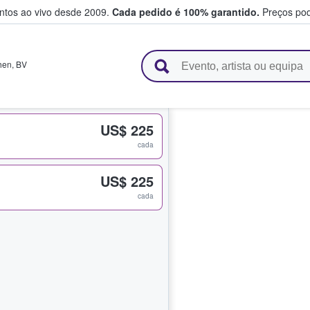
entos ao vivo desde 2009.
Cada pedido é 100% garantido.
Preços pod
e vendem bilhetes
hen
,
BV
US$ 225
cada
US$ 225
cada