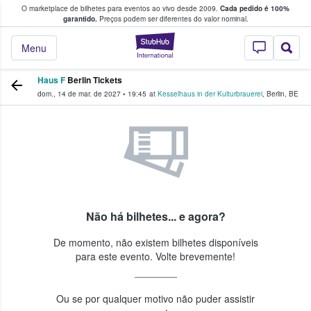
O marketplace de bilhetes para eventos ao vivo desde 2009.
Cada pedido é 100%
 os fãs compram e vendem bilhetes
garantido.
Preços podem ser diferentes do valor nominal.
StubHub – onde o
Menu
Haus F
Berlin Tickets
dom., 14 de mar. de 2027
•
19:45
at
Kesselhaus in der Kulturbrauerei
,
Berlin
,
BE
Não há bilhetes... e agora?
De momento, não existem bilhetes disponíveis
para este evento. Volte brevemente!
Ou se por qualquer motivo não puder assistir