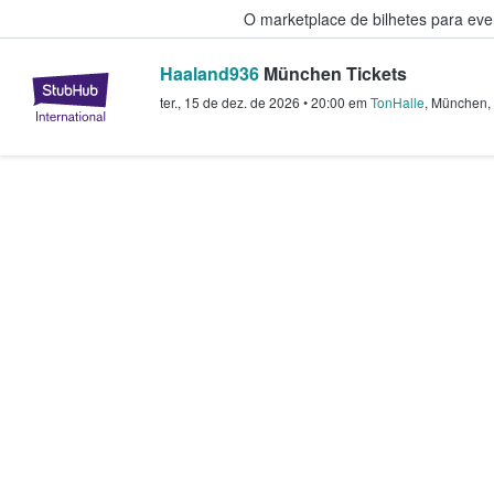
O marketplace de bilhetes para ev
Haaland936
München Tickets
StubHub – onde os fãs compram 
ter., 15 de dez. de 2026
•
20:00
em
TonHalle
,
München
,