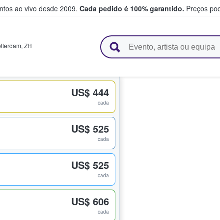
entos ao vivo desde 2009.
Cada pedido é 100% garantido.
Preços pod
e vendem bilhetes
tterdam
,
ZH
US$ 444
cada
US$ 525
cada
US$ 525
cada
US$ 606
cada