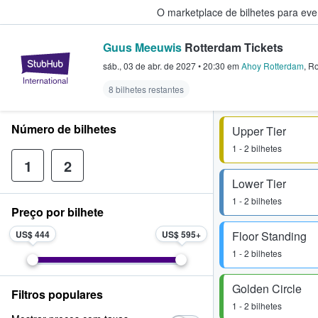
O marketplace de bilhetes para ev
Guus Meeuwis
Rotterdam Tickets
StubHub – onde os fãs compram 
sáb., 03 de abr. de 2027
•
20:30
em
Ahoy Rotterdam
,
Ro
8 bilhetes restantes
Número de bilhetes
Upper Tier
1 - 2 bilhetes
1
2
Lower Tier
1 - 2 bilhetes
Preço por bilhete
US$ 444
US$ 595
Floor Standing
1 - 2 bilhetes
Golden Circle
Filtros populares
1 - 2 bilhetes