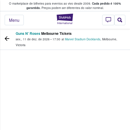
O marketplace de bilhetes para eventos ao vivo desde 2009.
Cada pedido é 100%
 os fãs compram e vendem bilhetes
garantido.
Preços podem ser diferentes do valor nominal.
StubHub – onde o
Menu
Guns N' Roses
Melbourne Tickets
sex., 11 de dez. de 2026
•
17:00
at
Marvel Stadium Docklands
,
Melbourne
,
Victoria