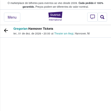
O marketplace de bilhetes para eventos ao vivo desde 2009.
Cada pedido é 100%
 os fãs compram e vendem bilhetes
garantido.
Preços podem ser diferentes do valor nominal.
StubHub – onde o
Menu
Gregorian
Hannover Tickets
ter., 01 de dez. de 2026
•
20:00
at
Theater am Aegi
,
Hannover
,
NI