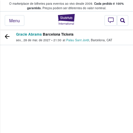
O marketplace de bilhetes para eventos ao vivo desde 2009.
Cada pedido é 100%
 os fãs compram e vendem bilhetes
garantido.
Preços podem ser diferentes do valor nominal.
StubHub – onde o
Menu
Gracie Abrams
Barcelona Tickets
sex., 28 de mai. de 2027
•
21:00
at
Palau Sant Jordi
,
Barcelona
,
CAT