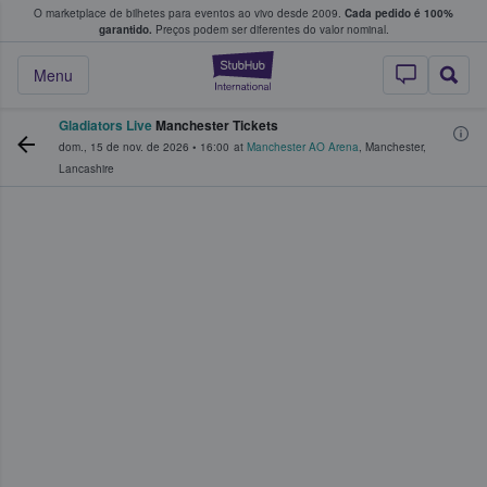
O marketplace de bilhetes para eventos ao vivo desde 2009.
Cada pedido é 100%
 os fãs compram e vendem bilhetes
garantido.
Preços podem ser diferentes do valor nominal.
StubHub – onde o
Menu
Gladiators Live
Manchester Tickets
dom., 15 de nov. de 2026
•
16:00
at
Manchester AO Arena
,
Manchester
,
Lancashire