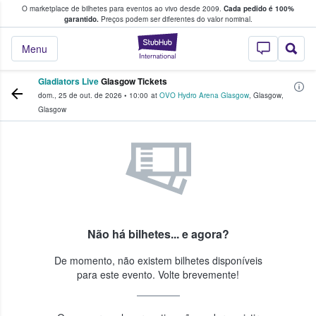
O marketplace de bilhetes para eventos ao vivo desde 2009.
Cada pedido é 100%
 os fãs compram e vendem bilhetes
garantido.
Preços podem ser diferentes do valor nominal.
StubHub – onde o
Menu
Gladiators Live
Glasgow Tickets
dom., 25 de out. de 2026
•
10:00
at
OVO Hydro Arena Glasgow
,
Glasgow
,
Glasgow
Não há bilhetes... e agora?
De momento, não existem bilhetes disponíveis
para este evento. Volte brevemente!