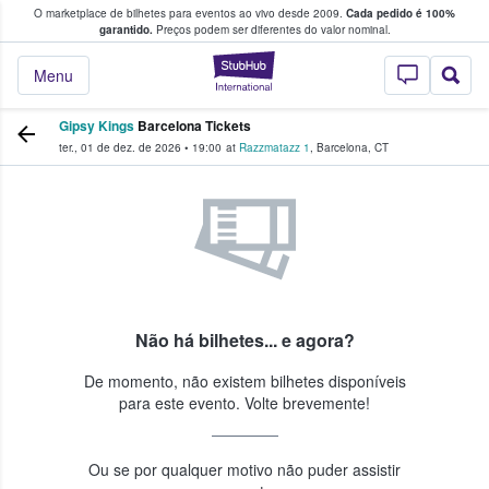
O marketplace de bilhetes para eventos ao vivo desde 2009.
Cada pedido é 100%
 os fãs compram e vendem bilhetes
garantido.
Preços podem ser diferentes do valor nominal.
StubHub – onde o
Menu
Gipsy Kings
Barcelona Tickets
ter., 01 de dez. de 2026
•
19:00
at
Razzmatazz 1
,
Barcelona
,
CT
Não há bilhetes... e agora?
De momento, não existem bilhetes disponíveis
para este evento. Volte brevemente!
Ou se por qualquer motivo não puder assistir