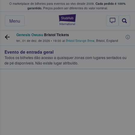
O marketplace de bilhetes para eventos ao vivo desde 2009.
Cada pedido é 100%
 os fãs compram e vendem bilhetes
garantido.
Preços podem ser diferentes do valor nominal.
StubHub – onde o
Menu
Genesis Owusu
Bristol Tickets
ter., 01 de dez. de 2026
•
19:00
at
Bristol Strange Brew
,
Bristol
,
England
Evento de entrada geral
Todos os bilhetes dão acesso a quaisquer zonas com lugares sentados ou
de pé disponíveis. Não existe lugar atribuído.