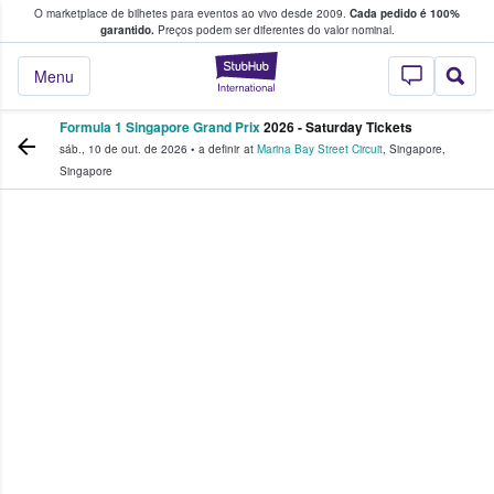
O marketplace de bilhetes para eventos ao vivo desde 2009.
Cada pedido é 100%
 os fãs compram e vendem bilhetes
garantido.
Preços podem ser diferentes do valor nominal.
StubHub – onde o
Menu
Formula 1 Singapore Grand Prix
2026 - Saturday Tickets
sáb., 10 de out. de 2026
•
a definir
at
Marina Bay Street Circuit
,
Singapore
,
Singapore