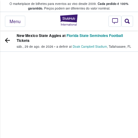
O marketplace de bilhetes para eventos ao vivo desde 2009.
Cada pedido é 100%
 os fãs compram e vendem bilhetes
garantido.
Preços podem ser diferentes do valor nominal.
StubHub – onde o
Menu
New Mexico State Aggies at
Florida State Seminoles Football
Tickets
sáb., 29 de ago. de 2026
•
a definir
at
Doak Campbell Stadium
,
Tallahassee
,
FL