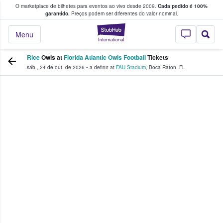
O marketplace de bilhetes para eventos ao vivo desde 2009.
Cada pedido é 100%
 os fãs compram e vendem bilhetes
garantido.
Preços podem ser diferentes do valor nominal.
StubHub – onde o
Menu
Rice
Owls at
Florida Atlantic Owls Football
Tickets
sáb., 24 de out. de 2026
•
a definir
at
FAU Stadium
,
Boca Raton
,
FL