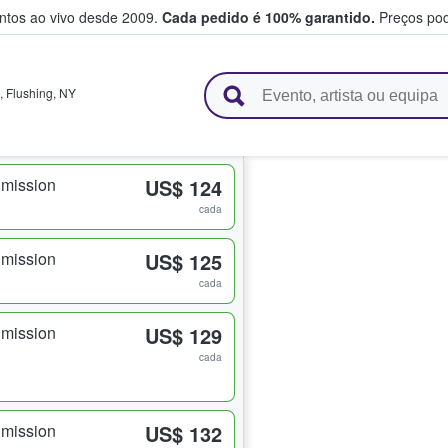
entos ao vivo desde 2009.
Cada pedido é 100% garantido.
Preços pod
e vendem bilhetes
,
Flushing
,
NY
dmission
US$ 124
cada
dmission
US$ 125
cada
dmission
US$ 129
cada
dmission
US$ 132