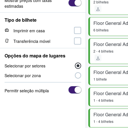
Mostrar preços com taxas
2 bilhetes
estimadas
Tipo de bilhete
Floor General A
6 bilhetes
Imprimir em casa
Transferência móvel
Floor General A
2 - 4 bilhetes
Opções do mapa de lugares
Selecionar por setores
Floor General A
Selecionar por zona
1 bilhete
Permitir seleção múltipla
Floor General A
1 - 4 bilhetes
Floor General A
1 - 4 bilhetes