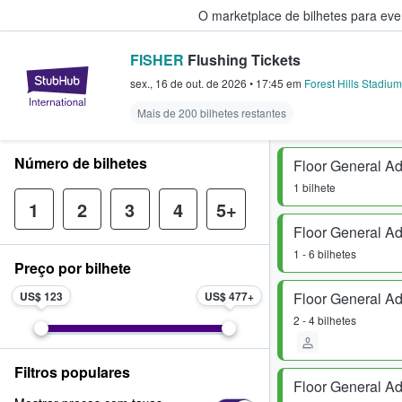
O marketplace de bilhetes para ev
FISHER
Flushing Tickets
StubHub – onde os fãs compram 
sex., 16 de out. de 2026
•
17:45
em
Forest Hills Stadium
Mais de 200 bilhetes restantes
Número de bilhetes
Floor General A
1 bilhete
1
2
3
4
5+
Floor General A
1 - 6 bilhetes
Preço por bilhete
US$ 123
US$ 477
Floor General A
2 - 4 bilhetes
Filtros populares
Floor General A