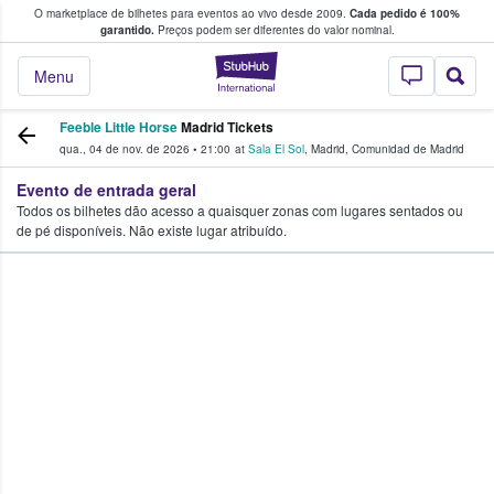
O marketplace de bilhetes para eventos ao vivo desde 2009.
Cada pedido é 100%
 os fãs compram e vendem bilhetes
garantido.
Preços podem ser diferentes do valor nominal.
StubHub – onde o
Menu
Feeble Little Horse
Madrid Tickets
qua., 04 de nov. de 2026
•
21:00
at
Sala El Sol
,
Madrid
,
Comunidad de Madrid
Evento de entrada geral
Todos os bilhetes dão acesso a quaisquer zonas com lugares sentados ou
de pé disponíveis. Não existe lugar atribuído.