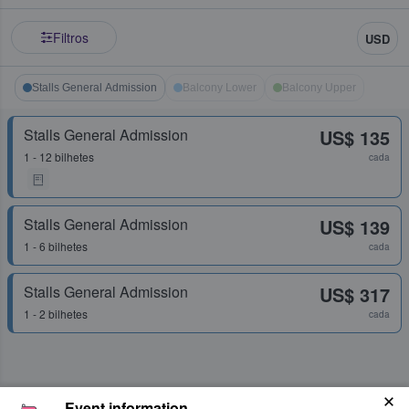
Filtros
USD
Stalls General Admission
Balcony Lower
Balcony Upper
Stalls General Admission
US$ 135
1 - 12 bilhetes
cada
Stalls General Admission
US$ 139
1 - 6 bilhetes
cada
Stalls General Admission
US$ 317
1 - 2 bilhetes
cada
Event information