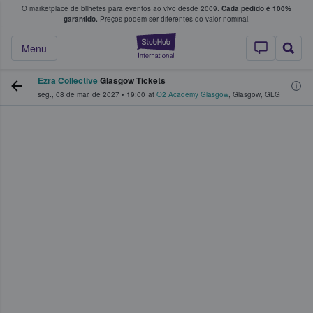
O marketplace de bilhetes para eventos ao vivo desde 2009.
Cada pedido é 100%
 os fãs compram e vendem bilhetes
garantido.
Preços podem ser diferentes do valor nominal.
StubHub – onde o
Menu
Ezra Collective
Glasgow Tickets
seg., 08 de mar. de 2027
•
19:00
at
O2 Academy Glasgow
,
Glasgow
,
GLG