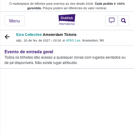
O marketplace de bilhetes para eventos ao vivo desde 2009.
Cada pedido é 100%
 os fãs compram e vendem bilhetes
garantido.
Preços podem ser diferentes do valor nominal.
StubHub – onde o
Menu
Ezra Collective
Amsterdam Tickets
sáb., 20 de fev. de 2027
•
20:00
at
AFAS Live
,
Amsterdam
,
NH
Evento de entrada geral
Todos os bilhetes dão acesso a quaisquer zonas com lugares sentados ou
de pé disponíveis. Não existe lugar atribuído.