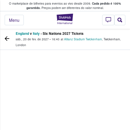
O marketplace de bilhetes para eventos ao vivo desde 2009.
Cada pedido é 100%
 os fãs compram e vendem bilhetes
garantido.
Preços podem ser diferentes do valor nominal.
StubHub – onde o
Menu
England
v
Italy
- Six Nations 2027 Tickets
sáb., 20 de fev. de 2027
•
16:40
at
Allianz Stadium Twickenham
,
Twickenham
,
London