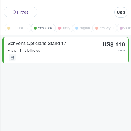
Filtros
USD
Eric Hollies
Press Box
Priory
Raglan
Res Wyatt
Sout
Scrivens Opticians Stand 17
US$ 110
Fila
p
1 - 6 bilhetes
cada