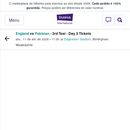
O marketplace de bilhetes para eventos ao vivo desde 2009.
Cada pedido é 100%
 os fãs compram e vendem bilhetes
garantido.
Preços podem ser diferentes do valor nominal.
StubHub – onde o
Menu
England
vs
Pakistan
- 3rd Test - Day 3 Tickets
sex., 11 de set. de 2026
•
11:00
at
Edgbaston Stadium
,
Birmingham
,
Warwickshire