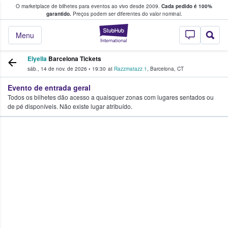
O marketplace de bilhetes para eventos ao vivo desde 2009.
Cada pedido é 100%
 os fãs compram e vendem bilhetes
garantido.
Preços podem ser diferentes do valor nominal.
StubHub – onde o
Menu
Elyella
Barcelona Tickets
sáb., 14 de nov. de 2026
•
19:30
at
Razzmatazz 1
,
Barcelona
,
CT
Evento de entrada geral
Todos os bilhetes dão acesso a quaisquer zonas com lugares sentados ou
de pé disponíveis. Não existe lugar atribuído.