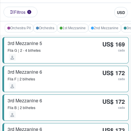
Filtros
USD
1
Orchestra Pit
Orchestra
1st Mezzanine
2nd Mezzanine
3r
3rd Mezzanine 5
US$ 169
Fila
G
2 - 4 bilhetes
cada
3rd Mezzanine 6
US$ 172
Fila
F
2 bilhetes
cada
3rd Mezzanine 6
US$ 172
Fila
B
2 bilhetes
cada
3rd Mezzanine 6
US$ 173