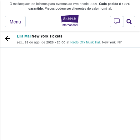
O marketplace de bilhetes para eventos ao vivo desde 2009.
Cada pedido é 100%
 os fãs compram e vendem bilhetes
garantido.
Preços podem ser diferentes do valor nominal.
StubHub – onde o
Menu
Ella Mai
New York Tickets
sex., 28 de ago. de 2026
•
20:00
at
Radio City Music Hall
,
New York
,
NY