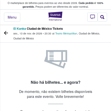
O marketplace de bilhetes para eventos ao vivo desde 2009.
Cada pedido é 100%
 os fãs compram e vendem bilhetes
garantido.
Preços podem ser diferentes do valor nominal.
StubHub – onde o
Menu
El Kanka
Ciudad de México Tickets
sex., 13 de nov. de 2026
•
20:30
at
Teatro Metropólitan
,
Ciudad de México
,
Ciudad de México
Não há bilhetes... e agora?
De momento, não existem bilhetes disponíveis
para este evento. Volte brevemente!