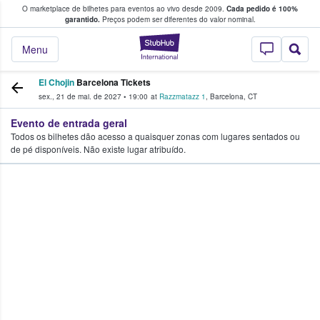
O marketplace de bilhetes para eventos ao vivo desde 2009.
Cada pedido é 100%
 os fãs compram e vendem bilhetes
garantido.
Preços podem ser diferentes do valor nominal.
StubHub – onde o
Menu
El Chojin
Barcelona Tickets
sex., 21 de mai. de 2027
•
19:00
at
Razzmatazz 1
,
Barcelona
,
CT
Evento de entrada geral
Todos os bilhetes dão acesso a quaisquer zonas com lugares sentados ou
de pé disponíveis. Não existe lugar atribuído.