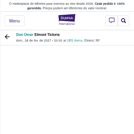
O marketplace de bilhetes para eventos ao vivo desde 2009.
Cada pedido é 100%
 os fãs compram e vendem bilhetes
garantido.
Preços podem ser diferentes do valor nominal.
StubHub – onde o
Menu
Don Omar
Elmont Tickets
dom., 28 de fev. de 2027
•
20:00
at
UBS Arena
,
Elmont
,
NY