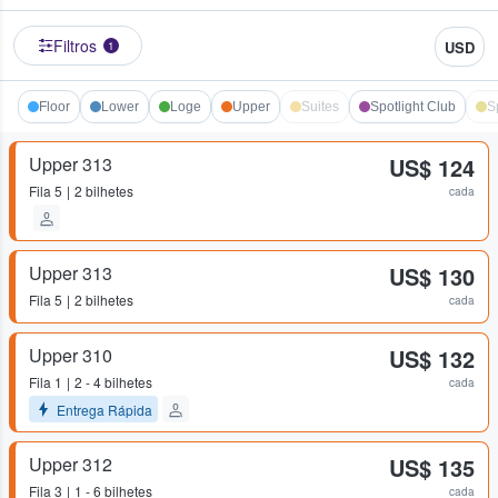
Filtros
USD
1
Floor
Lower
Loge
Upper
Suites
Spotlight Club
S
Upper 313
US$ 124
Fila
5
2 bilhetes
cada
Upper 313
US$ 130
Fila
5
2 bilhetes
cada
Upper 310
US$ 132
Fila
1
2 - 4 bilhetes
cada
Entrega Rápida
Upper 312
US$ 135
Fila
3
1 - 6 bilhetes
cada