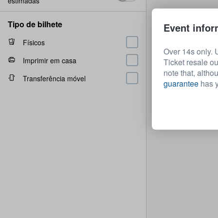
estimadas
Tipo de bilhete
Event infor
Físicos
Over 14s only. 
Imprimir em casa
Ticket resale ou
note that, altho
Transferência móvel
guarantee
has y