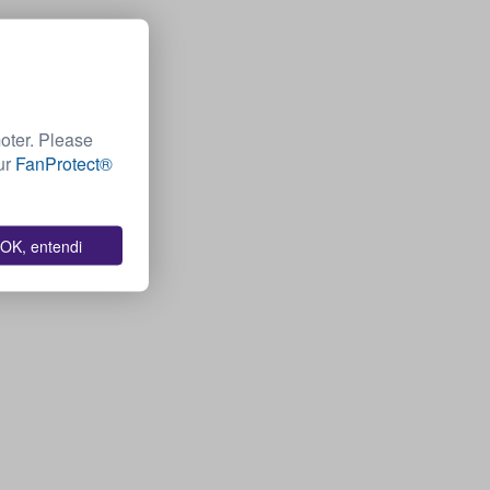
moter. Please
Our
FanProtect®
OK, entendi