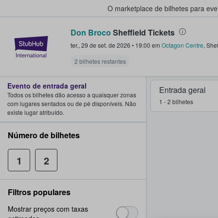
O marketplace de bilhetes para ev
Don Broco
Sheffield Tickets
StubHub – onde os fãs compram 
ter., 29 de set. de 2026
•
19:00
em
Octagon Centre
,
Shef
2 bilhetes restantes
Evento de entrada geral
Entrada geral
Todos os bilhetes dão acesso a quaisquer zonas
1 - 2 bilhetes
com lugares sentados ou de pé disponíveis. Não
existe lugar atribuído.
Número de bilhetes
1
2
Filtros populares
Mostrar preços com taxas