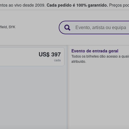
entos ao vivo desde 2009.
Cada pedido é 100% garantido.
Preços pod
e vendem bilhetes
field
,
SYK
Evento de entrada geral
US$ 397
Todos os bilhetes dão acesso a quai
cada
atribuído.