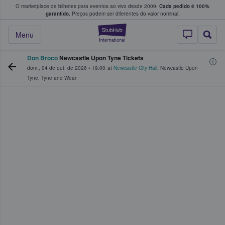
O marketplace de bilhetes para eventos ao vivo desde 2009.
Cada pedido é 100%
 os fãs compram e vendem bilhetes
garantido.
Preços podem ser diferentes do valor nominal.
StubHub – onde o
Menu
Don Broco
Newcastle Upon Tyne Tickets
dom., 04 de out. de 2026
•
19:00
at
Newcastle City Hall
,
Newcastle Upon
Tyne
,
Tyne and Wear