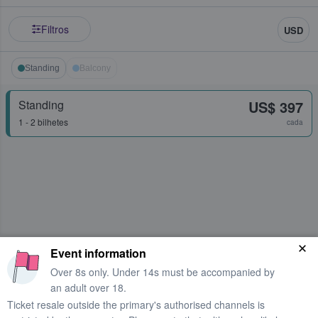
Filtros
USD
Standing
Balcony
Standing
US$ 397
1 - 2 bilhetes
cada
Event information
Over 8s only. Under 14s must be accompanied by
an adult over 18.
Ticket resale outside the primary's authorised channels is