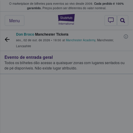
O marketplace de bilhetes para eventos ao vivo desde 2009.
Cada pedido é 100%
 os fãs compram e vendem bilhetes
garantido.
Preços podem ser diferentes do valor nominal.
StubHub – onde o
Menu
Don Broco
Manchester Tickets
sex., 02 de out. de 2026
•
19:00
at
Manchester Academy
,
Manchester
,
Lancashire
Evento de entrada geral
Todos os bilhetes dão acesso a quaisquer zonas com lugares sentados ou
de pé disponíveis. Não existe lugar atribuído.