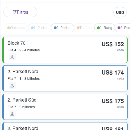
Filtros
USD
Orchester
1. Parkett
2. Parkett
Tribüne
1. Rang
2. Ra
Block 70
US$ 152
Fila
4
2 - 4 bilhetes
cada
2. Parkett Nord
US$ 174
Fila
7
1 - 3 bilhetes
cada
2. Parkett Süd
US$ 175
Fila
7
2 bilhetes
cada
2. Parkett Nord
US$ 181