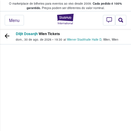
O marketplace de bilhetes para eventos ao vivo desde 2009.
Cada pedido é 100%
 os fãs compram e vendem bilhetes
garantido.
Preços podem ser diferentes do valor nominal.
StubHub – onde o
Menu
Diljit Dosanjh
Wien Tickets
dom., 30 de ago. de 2026
•
19:30
at
Wiener Stadthalle Halle D
,
Wien
,
Wien