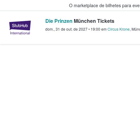
O marketplace de bilhetes para ev
Die Prinzen
München Tickets
StubHub – onde os fãs compram 
dom., 31 de out. de 2027
•
19:00
em
Circus Krone
,
Mün