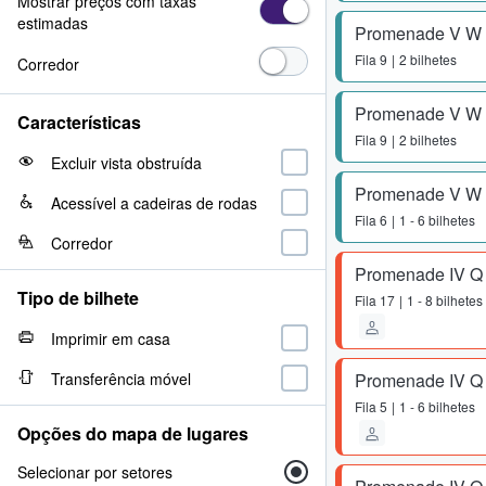
Mostrar preços com taxas
estimadas
Promenade V W
Fila
9
2 bilhetes
Corredor
Promenade V W
Características
Fila
9
2 bilhetes
Excluir vista obstruída
Promenade V W
Acessível a cadeiras de rodas
Fila
6
1 - 6 bilhetes
Corredor
Promenade IV Q
Tipo de bilhete
Fila
17
1 - 8 bilhetes
Imprimir em casa
Transferência móvel
Promenade IV Q
Fila
5
1 - 6 bilhetes
Opções do mapa de lugares
Selecionar por setores