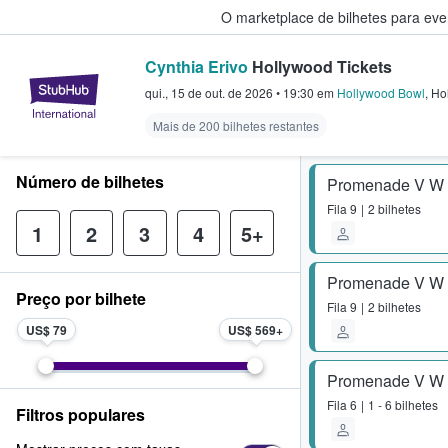
O marketplace de bilhetes para ev
Cynthia Erivo
Hollywood Tickets
StubHub – onde os fãs compram 
qui., 15 de out. de 2026
•
19:30
em
Hollywood Bowl
,
Ho
Mais de 200 bilhetes restantes
Número de bilhetes
Promenade V W
Fila
9
2 bilhetes
1
2
3
4
5+
Promenade V W
Preço por bilhete
Fila
9
2 bilhetes
US$ 79
US$ 569
Promenade V W
Fila
6
1 - 6 bilhetes
Filtros populares