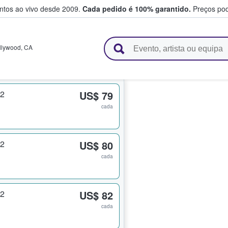
entos ao vivo desde 2009.
Cada pedido é 100% garantido.
Preços pod
e vendem bilhetes
llywood
,
CA
 2
US$ 79
cada
 2
US$ 80
cada
 2
US$ 82
cada